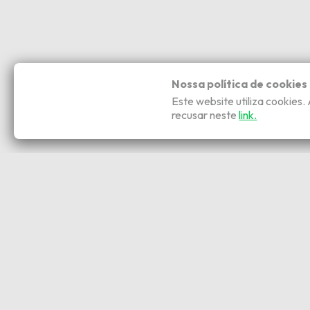
Nossa política de cookies
Este website utiliza cookies
recusar neste
link.