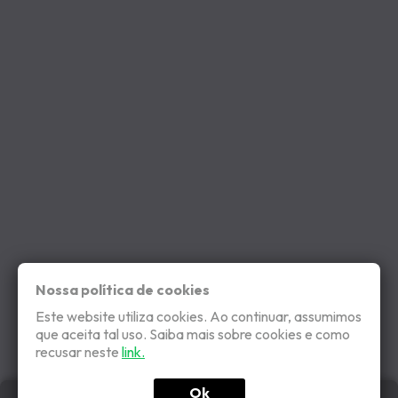
Nossa política de cookies
Este website utiliza cookies. Ao continuar, assumimos
que aceita tal uso. Saiba mais sobre cookies e como
recusar neste
link.
Ok