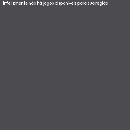
Infelizmente não há jogos disponíveis para sua região