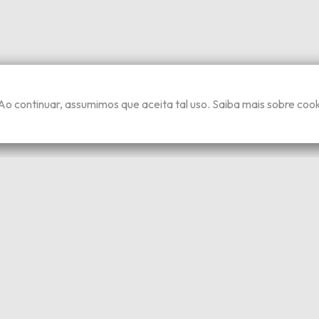
. Ao continuar, assumimos que aceita tal uso. Saiba mais sobre co