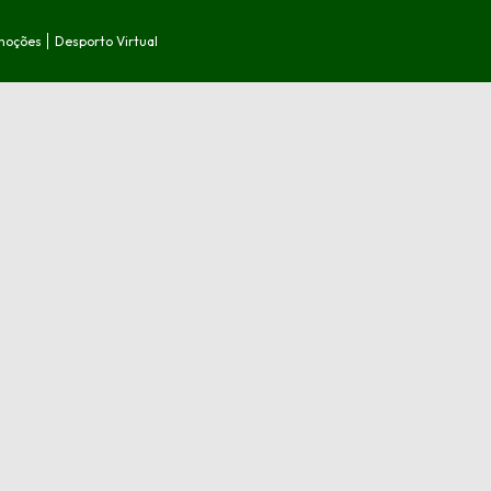
moções
Desporto Virtual