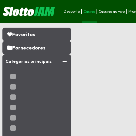
Desporto
Casino
Cassino ao vivo
Pro
Favoritos
Fornecedores
Categorias principais