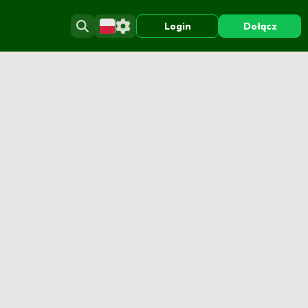
Login
Dołącz