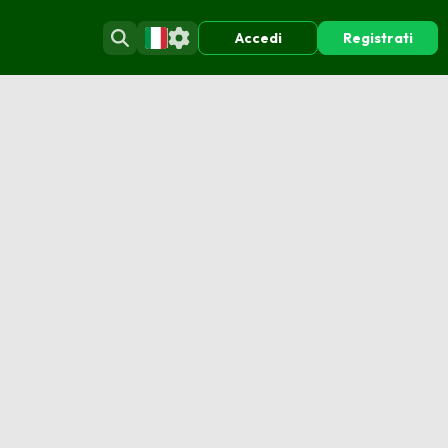
Accedi
Registrati