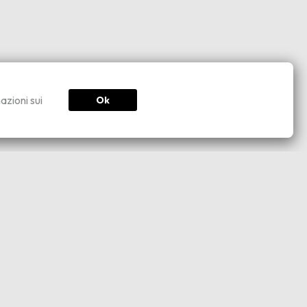
azioni sui
Ok