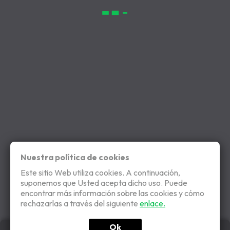
Nuestra política de cookies
Este sitio Web utiliza cookies. A continuación,
suponemos que Usted acepta dicho uso. Puede
encontrar más información sobre las cookies y cómo
rechazarlas a través del siguiente
enlace.
Ok