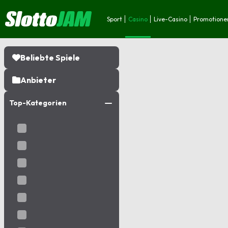
Sport
Casino
Live-Casino
Promotione
Beliebte Spiele
Anbieter
Top-Kategorien