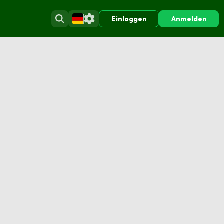
Einloggen
Anmelden