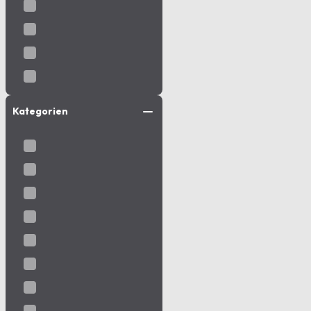
Kategorien