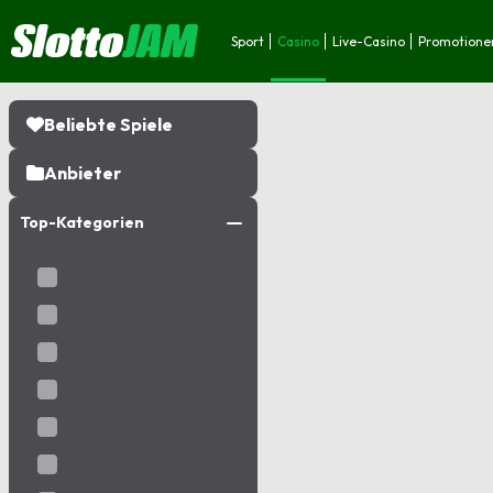
Sport
Casino
Live-Casino
Promotione
Beliebte Spiele
Anbieter
Top-Kategorien