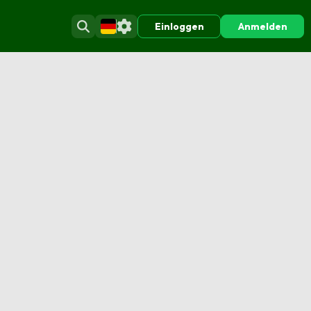
Einloggen
Anmelden